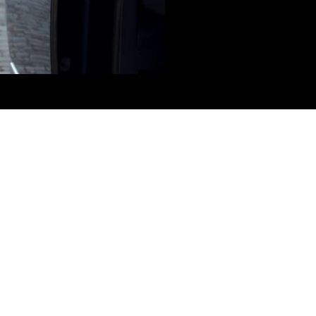
c nos chauffeurs professionnels et
 à vos exigences spécifiques.
 cruciale d’une logistique sans accroc
ir le summum du confort, tandis que