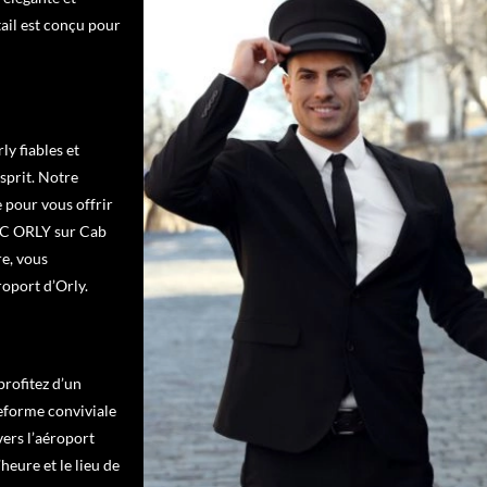
ail est conçu pour
y fiables et
esprit. Notre
 pour vous offrir
VTC ORLY sur Cab
re, vous
roport d’Orly.
profitez d’un
teforme conviviale
vers l’aéroport
l’heure et le lieu de