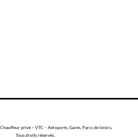
les attractions locales, profiter des
t pas seulement des conducteurs, mais
otre tranquillité d’esprit.
Chauffeur privé – VTC – Aéroports, Gares, Parcs de loisirs.
Tous droits réservés.