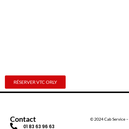
ersonnaliser votre itinéraire selon vos désirs, que ce soit pour explorer 
s environs. Nos chauffeurs chez Cab Service sont expérimentés et ne son
d’un service personnalisé de haute qualité, assurant votre ponctualité et v
t et offrez-vous le luxe d’un transport sûr et élégant vers l’aéroport.
RÉSERVER VTC ORLY
Contact
© 2024 Cab Service – 
01 83 63 96 63