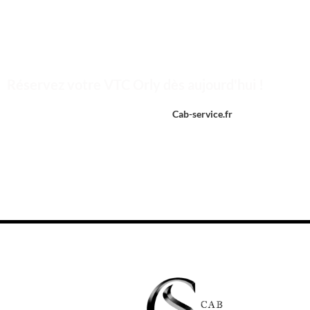
Lorsque vous réservez nos services VTC Orly, vous avez l’opportunité de p
panoramas pittoresques ou vous plonger dans la richesse culturelle de
des guides attentifs prêts à partager leurs connaissances sur la région.
Réservez votre VTC Orly dès aujourd'hui !
Avec des chauffeurs professionnels de
Cab-service.fr
,
vous bénéficierez 
Profitez d’un voyage en toute sérénité,
réservez
votre VTC Orly maintenan