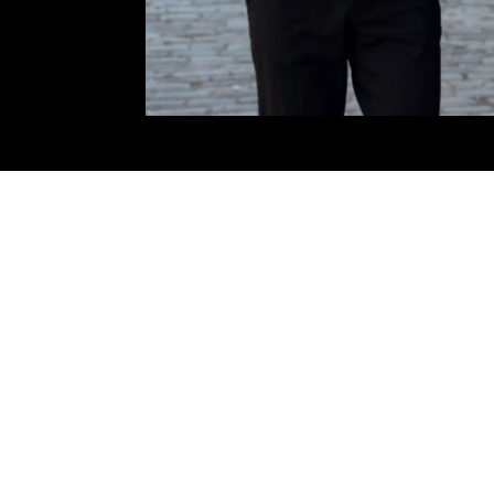
y en choisissant nos services VTC Orly. Profitez de transferts directs ave
ajet fluide et confortable, mais également un service personnalisé adapté
acité en choisissant notre service VTC Orly. Nous comprenons l’importance
otre flotte de véhicules VTC Orly est spécialement sélectionnée pour offr
 voyages d’affaires, vous assurent un service impeccable.