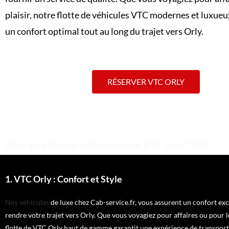
plaisir, notre flotte de véhicules VTC modernes et luxue
un confort optimal tout au long du trajet vers Orly.
RÉSERVER VTC ORLY
Pourquoi choisir notre service VTC pour Orly ?
1. VTC Orly : Confort et Style
Nos véhicules
de luxe chez Cab-service.fr, vous assurent un confort ex
rendre votre trajet vers Orly. Que vous voyagiez pour affaires ou pour le
flotte de VTC Orly haut de gamme garantit une expérience de transport