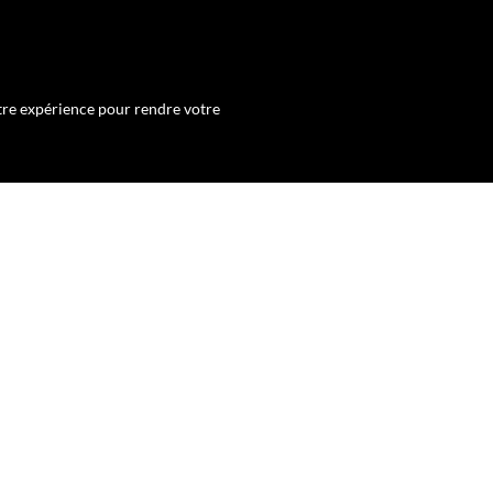
otre expérience pour rendre votre
rs des destinations spéciales comme
itude et vous permettant de planifier