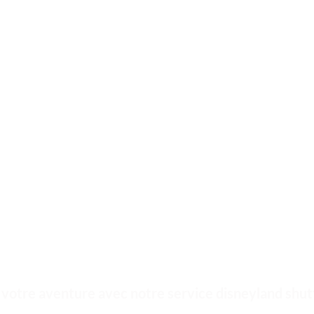
re la qualité du service. Comparez nos prix, et vous constaterez que cho
a pas de frais cachés. Les tarifs annoncés sont ce que vous paierez, et nou
omiser encore plus sur votre trajet vers Disneyland. Nous croyons en la r
 Payez en ligne ou en personne, selon ce qui vous convient le mieux, pour
votre aventure avec notre service disneyland shut