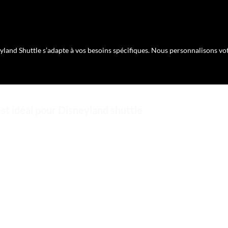
eyland Shuttle s’adapte à vos besoins spécifiques. Nous personnalisons v
est idéal pour Disneyland shuttle
dans le choix d’un service
Disneyland Shuttle
, surtout pour les trajets ve
 économique inégalée pour votre Disneyland Shuttle :
ice de taxi pour Disneyland sont clairement définis, éliminant toute incert