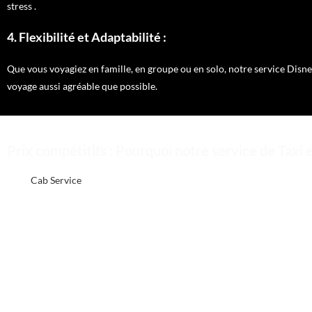
stress .
4. Flexibilité et Adaptabilité :
Que vous voyagiez en famille, en groupe ou en solo, notre service Disn
voyage aussi agréable que possible.
Prix compétitifs : Pourquoi notre service de Taxi 
Chez
Cab Service
, nous comprenons que le coût joue un rôle essentiel 
Disneyland. Voici pourquoi notre service de taxi offre une proposition
Transparence tarifaire :
Chez nous, la transparence est une priorité. Les tarifs de notre serv
votre budget en toute confiance.
Tarifs concurrentiels :