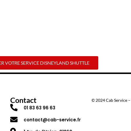
s exclusives réservées aux réservations en ligne. Profitez de bonus supp
ER VOTRE SERVICE DISNEYLAND SHUTTLE
Contact
© 2024 Cab Service – 
01 83 63 96 63
contact@cab-service.fr