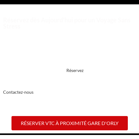
Réservez dès Aujourd'hui pour un Voyage Sans
Stress
Optez pour la tranquillité d’esprit en réservant votre chauffeur privé
VTC dès aujourd’hui. Chez Cab service, nous sommes fiers de vous
offrir un service de qualité supérieure, adapté à vos besoins de
déplacement. Profitez d’une expérience de voyage exceptionnelle
avec notre équipe expérimentée.
Réservez
maintenant et découvrez
la différence dès le premier kilomètre.
Contactez-nous
dès maintenant pour réserver votre chauffeur privé
VTC
proche de la Gare d’Orly
. Votre satisfaction est notre priorité.
RÉSERVER VTC À PROXIMITÉ GARE D'ORLY