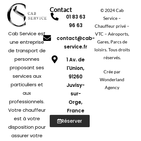
Contact
© 2024 Cab
01 83 63
Service –
96 63
Chauffeur privé –
Cab Service est
VTC – Aéroports,
contact@cab-
une entreprise
Gares, Parcs de
service.fr
loisirs. Tous droits
de transport de
réservés.
personnes
1 Av. de
proposant ses
l'Union,
Crée par
services aux
91260
Wonderland
particuliers et
Juvisy-
Agency
aux
sur-
professionnels.
Orge,
Votre chauffeur
France
est à votre
Réserver
disposition pour
assurer votre