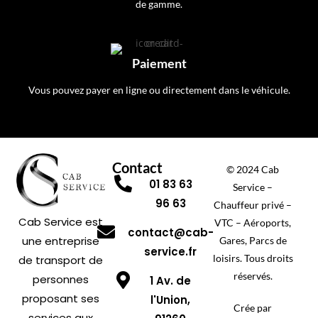
de gamme.
Paiement
Vous pouvez payer en ligne ou directement dans le véhicule.
Contact
© 2024 Cab
01 83 63
Service –
96 63
Chauffeur privé –
Cab Service est
VTC – Aéroports,
contact@cab-
une entreprise
Gares, Parcs de
service.fr
loisirs. Tous droits
de transport de
réservés.
personnes
1 Av. de
proposant ses
l'Union,
Crée par
services aux