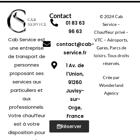
Contact
© 2024 Cab
01 83 63
Service –
96 63
Chauffeur privé –
Cab Service est
VTC – Aéroports,
contact@cab-
une entreprise
Gares, Parcs de
service.fr
loisirs. Tous droits
de transport de
réservés.
personnes
1 Av. de
proposant ses
l'Union,
Crée par
services aux
91260
Wonderland
particuliers et
Juvisy-
Agency
aux
sur-
professionnels.
Orge,
Votre chauffeur
France
est à votre
Réserver
disposition pour