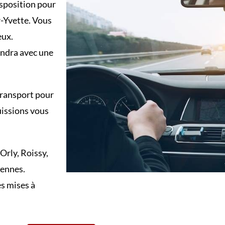
isposition pour
r-Yvette. Vous
eux.
endra avec une
transport pour
uissions vous
Orly, Roissy,
iennes.
s mises à