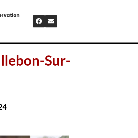
ervation
illebon-Sur-
24