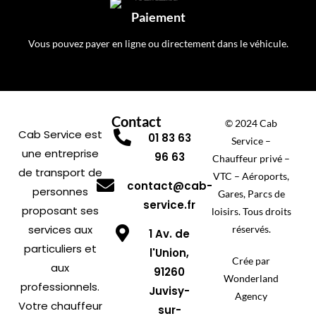
Paiement
Vous pouvez payer en ligne ou directement dans le véhicule.
Contact
© 2024 Cab
Cab Service est
01 83 63
Service –
une entreprise
96 63
Chauffeur privé –
de transport de
VTC – Aéroports,
contact@cab-
personnes
Gares, Parcs de
service.fr
proposant ses
loisirs. Tous droits
services aux
réservés.
1 Av. de
particuliers et
l'Union,
Crée par
aux
91260
Wonderland
professionnels.
Juvisy-
Agency
Votre chauffeur
sur-