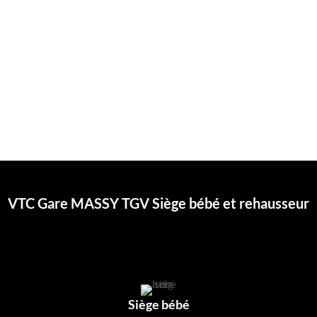
rapide, que ce soit en ligne ou via une application mobile. Vous
pouvez planifier vos déplacements à l’avance ou réserver
instantanément.
Service Personnalisé :
Les chauffeurs de VTC Gare Massy TGV
sont connus pour leur professionnalisme et leur amabilité. Ils sont
là pour répondre à vos besoins spécifiques et vous offrir un
service personnalisé.
VTC Gare MASSY TGV Siège bébé et rehausseur
Siège bébé