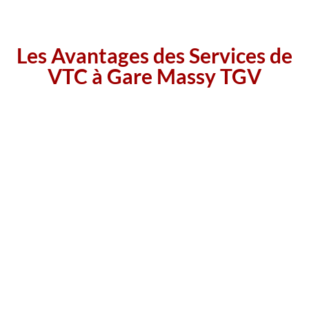
offrant confort, sécurité, et une touche de luxe.
Les Avantages des Services de
VTC à Gare Massy TGV
Confort et Sécurité :
Les véhicules VTC Massy sont généralement
des berlines ou des SUV spacieux, équipés de toutes les
commodités nécessaires pour rendre votre trajet agréable. De
plus, les chauffeurs sont soucieux de votre sécurité et de votre
bien-être.
Disponibilité 24/7 :
Les services de VTC Massy sont disponibles à
toute heure, ce qui les rend idéaux pour les déplacements de jour
comme de nuit, que ce soit pour des transferts vers l’aéroport, des
rendez-vous professionnels ou des sorties nocturnes.
Réservation Facile :
La réservation d’un VTC à Massy est simple et