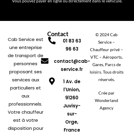
Vous pouvez payer en ligne ou directement dans le véhicule.
Contact
© 2024 Cab
Cab Service est
01 83 63
Service –
une entreprise
96 63
Chauffeur privé –
de transport de
VTC – Aéroports,
contact@cab-
personnes
Gares, Parcs de
service.fr
proposant ses
loisirs. Tous droits
services aux
réservés.
1 Av. de
particuliers et
l'Union,
Crée par
aux
91260
Wonderland
professionnels.
Juvisy-
Agency
Votre chauffeur
sur-
est à votre
Orge,
disposition pour
France