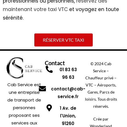
professionnels ou personnels,
réservez dès
maintenant votre taxi VTC
et voyagez en toute
sérénité.
RÉSERVER VTC TAXI
Contact
© 2024 Cab
01 83 63
Service –
96 63
Chauffeur privé –
Cab Service est
VTC – Aéroports,
contact@cab-
une entreprise
Gares, Parcs de
service.fr
loisirs. Tous droits
de transport de
réservés.
personnes
1 Av. de
proposant ses
l'Union,
Crée par
services aux
91260
Wonderland